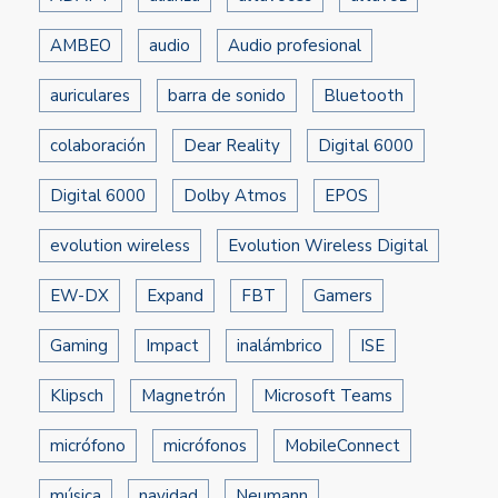
AMBEO
audio
Audio profesional
auriculares
barra de sonido
Bluetooth
colaboración
Dear Reality
Digital 6000
Digital 6000
Dolby Atmos
EPOS
evolution wireless
Evolution Wireless Digital
EW-DX
Expand
FBT
Gamers
Gaming
Impact
inalámbrico
ISE
Klipsch
Magnetrón
Microsoft Teams
micrófono
micrófonos
MobileConnect
música
navidad
Neumann