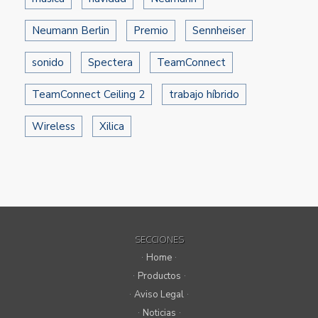
Neumann Berlin
Premio
Sennheiser
sonido
Spectera
TeamConnect
TeamConnect Ceiling 2
trabajo híbrido
Wireless
Xilica
SECCIONES
Home
Productos
Aviso Legal
Noticias